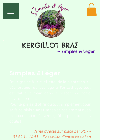
KERGILLOT BRAZ
~ Simples & Léger
Simples & Léger
De la graine à la cueillette, de la plantation au
désherbage, du séchage à l'ensachage, tout
est fait à la main dans le respect de notre
environnement.
Pour le plaisir d'offrir ou tout simplement pour
se faire plaisir, n
os tisanes et nos aromatiques
sont confectionnés avec goût et pour tous les
goûts !
Vente directe sur place par RDV -
07.82.11.14.55
. - Possibilité d'envoi postal en