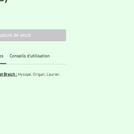
pture de stock
es
Conseils d'utilisation
t Breizh :
Hysope, Origan, Laurier,