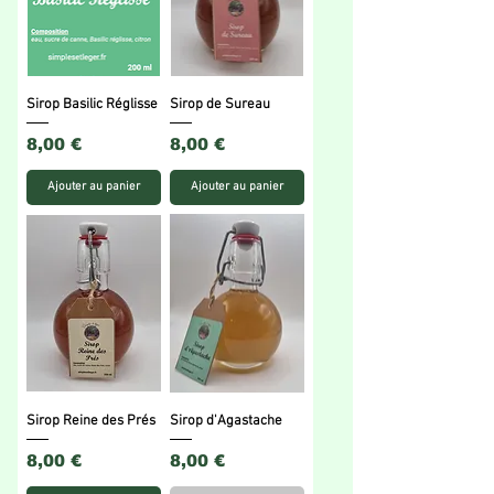
Sirop Basilic Réglisse
Sirop de Sureau
Prix
Prix
8,00 €
8,00 €
Ajouter au panier
Ajouter au panier
Sirop Reine des Prés
Sirop d'Agastache
Prix
Prix
8,00 €
8,00 €